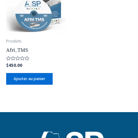
Produits
Afri_TMS
$
450.00
Note
0
sur
Ajouter au panier
5